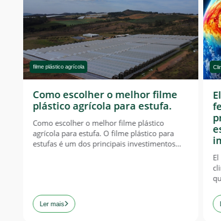
Clima
filme
El Niño na agricultura: como o
ufa.
fenômeno climático influencia a
produção agrícola e quais
ico
estratégias podem reduzir seus
co para
impactos
imentos
ade,
El Niño na agricultura: como o fenômeno
agrícola.
climático influencia a produção agrícola e
escolha da
quais estratégias podem reduzir seus
tores
impactos. O clima mudou. O planejamento
umidade e
da produção também precisa mudar. Nos
Ler mais
e um
últimos anos, o agronegócio brasileiro tem
convivido com um cenário cada vez mais