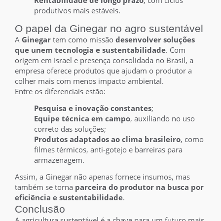
produtivos mais estáveis.
O papel da Ginegar no agro sustentável
A
Ginegar
tem como missão
desenvolver soluções
que unem tecnologia e sustentabilidade
. Com
origem em Israel e presença consolidada no Brasil, a
empresa oferece produtos que ajudam o produtor a
colher mais com menos impacto ambiental.
Entre os diferenciais estão:
Pesquisa e inovação constantes
;
Equipe técnica em campo
, auxiliando no uso
correto das soluções;
Produtos adaptados ao clima brasileiro
, como
filmes térmicos, anti-gotejo e barreiras para
armazenagem.
Assim, a Ginegar não apenas fornece insumos, mas
também se torna
parceira do produtor na busca por
eficiência e sustentabilidade
.
Conclusão
Home
A agricultura sustentável é a chave para um futuro mais