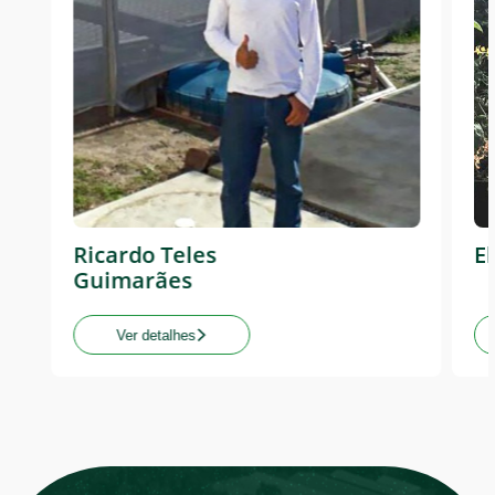
Contato
Ricardo Teles
E
Guimarães
Ver detalhes